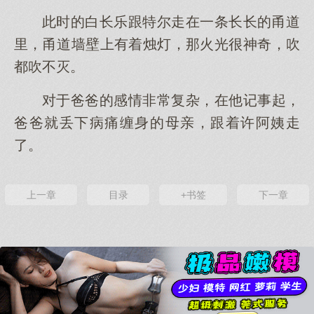
此时的白长乐跟特尔走在一条长长的甬道
里，甬道墙壁上有着烛灯，那火光很神奇，吹
都吹不灭。
对于爸爸的感情非常复杂，在他记事起，
爸爸就丢下病痛缠身的母亲，跟着许阿姨走
了。
上一章
目录
+书签
下一章