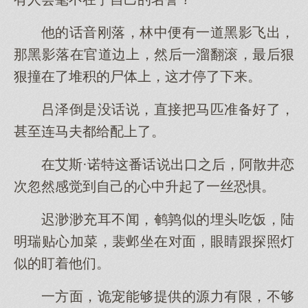
他的话音刚落，林中便有一道黑影飞出，
那黑影落在官道边上，然后一溜翻滚，最后狠
狠撞在了堆积的尸体上，这才停了下来。
吕泽倒是没话说，直接把马匹准备好了，
甚至连马夫都给配上了。
在艾斯·诺特这番话说出口之后，阿散井恋
次忽然感觉到自己的心中升起了一丝恐惧。
迟渺渺充耳不闻，鹌鹑似的埋头吃饭，陆
明瑞贴心加菜，裴邺坐在对面，眼睛跟探照灯
似的盯着他们。
一方面，诡宠能够提供的源力有限，不够