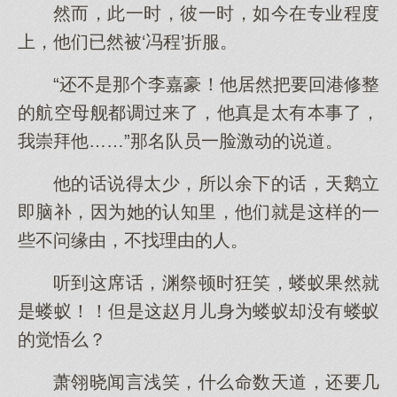
然而，此一时，彼一时，如今在专业程度
上，他们已然被‘冯程’折服。
“还不是那个李嘉豪！他居然把要回港修整
的航空母舰都调过来了，他真是太有本事了，
我崇拜他……”那名队员一脸激动的说道。
他的话说得太少，所以余下的话，天鹅立
即脑补，因为她的认知里，他们就是这样的一
些不问缘由，不找理由的人。
听到这席话，渊祭顿时狂笑，蝼蚁果然就
是蝼蚁！！但是这赵月儿身为蝼蚁却没有蝼蚁
的觉悟么？
萧翎晓闻言浅笑，什么命数天道，还要几