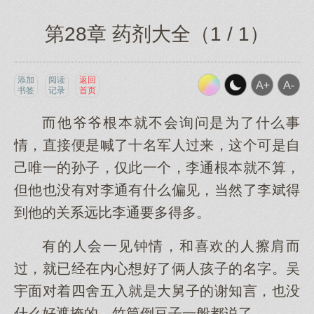
第28章 药剂大全（1 / 1）
添加
阅读
返回
书签
记录
首页
而他爷爷根本就不会询问是为了什么事
情，直接便是喊了十名军人过来，这个可是自
己唯一的孙子，仅此一个，李通根本就不算，
但他也没有对李通有什么偏见，当然了李斌得
到他的关系远比李通要多得多。
有的人会一见钟情，和喜欢的人擦肩而
过，就已经在内心想好了俩人孩子的名字。吴
宇面对着四舍五入就是大舅子的谢知言，也没
什么好遮掩的，竹筒倒豆子一般都说了。